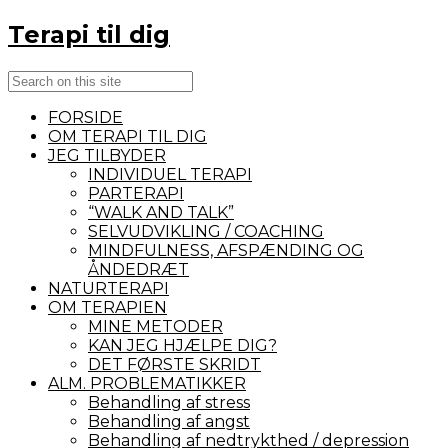
Terapi til dig
Search
Close
Navigation
FORSIDE
OM TERAPI TIL DIG
JEG TILBYDER
INDIVIDUEL TERAPI
PARTERAPI
“WALK AND TALK”
SELVUDVIKLING / COACHING
MINDFULNESS, AFSPÆNDING OG
ÅNDEDRÆT
NATURTERAPI
OM TERAPIEN
MINE METODER
KAN JEG HJÆLPE DIG?
DET FØRSTE SKRIDT
ALM. PROBLEMATIKKER
Behandling af stress
Behandling af angst
Behandling af nedtrykthed / depression