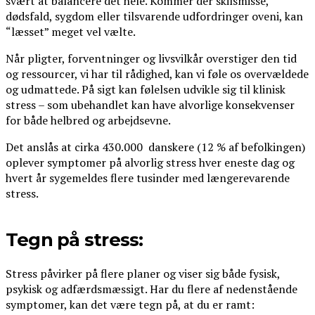
svært at balancere det hele. Kommer der skilsmisse,
dødsfald, sygdom eller tilsvarende udfordringer oveni, kan
“læsset” meget vel vælte.
Når pligter, forventninger og livsvilkår overstiger den tid
og ressourcer, vi har til rådighed, kan vi føle os overvældede
og udmattede. På sigt kan følelsen udvikle sig til klinisk
stress – som ubehandlet kan have alvorlige konsekvenser
for både helbred og arbejdsevne.
Det anslås at cirka 430.000 danskere (12 % af befolkingen)
oplever symptomer på alvorlig stress hver eneste dag og
hvert år sygemeldes flere tusinder med længerevarende
stress.
Tegn på stress:
Stress påvirker på flere planer og viser sig både fysisk,
psykisk og adfærdsmæssigt. Har du flere af nedenstående
symptomer, kan det være tegn på, at du er ramt: