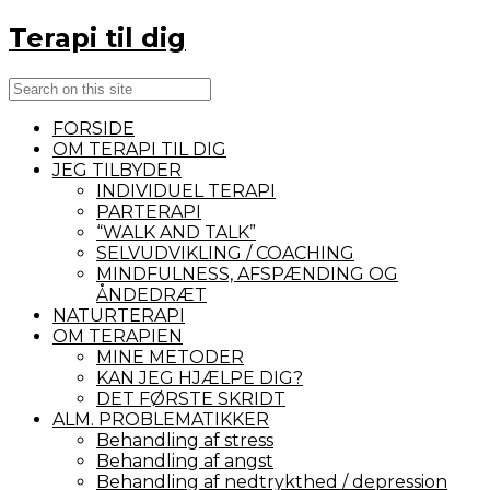
Terapi til dig
Search
Close
Navigation
FORSIDE
OM TERAPI TIL DIG
JEG TILBYDER
INDIVIDUEL TERAPI
PARTERAPI
“WALK AND TALK”
SELVUDVIKLING / COACHING
MINDFULNESS, AFSPÆNDING OG
ÅNDEDRÆT
NATURTERAPI
OM TERAPIEN
MINE METODER
KAN JEG HJÆLPE DIG?
DET FØRSTE SKRIDT
ALM. PROBLEMATIKKER
Behandling af stress
Behandling af angst
Behandling af nedtrykthed / depression