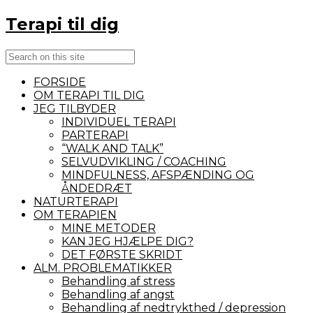
Terapi til dig
Search
Close
Navigation
FORSIDE
OM TERAPI TIL DIG
JEG TILBYDER
INDIVIDUEL TERAPI
PARTERAPI
“WALK AND TALK”
SELVUDVIKLING / COACHING
MINDFULNESS, AFSPÆNDING OG
ÅNDEDRÆT
NATURTERAPI
OM TERAPIEN
MINE METODER
KAN JEG HJÆLPE DIG?
DET FØRSTE SKRIDT
ALM. PROBLEMATIKKER
Behandling af stress
Behandling af angst
Behandling af nedtrykthed / depression